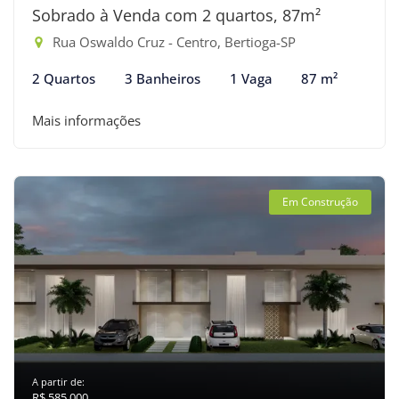
Sobrado à Venda com 2 quartos, 87m²
Rua Oswaldo Cruz - Centro, Bertioga-SP
2 Quartos
3 Banheiros
1 Vaga
87 m²
Mais informações
Em Construção
A partir de:
R$ 585.000