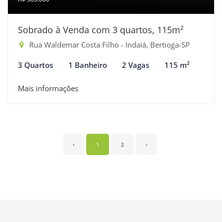
Sobrado à Venda com 3 quartos, 115m²
Rua Waldemar Costa Filho - Indaiá, Bertioga-SP
3 Quartos
1 Banheiro
2 Vagas
115 m²
Mais informações
‹
1
2
›