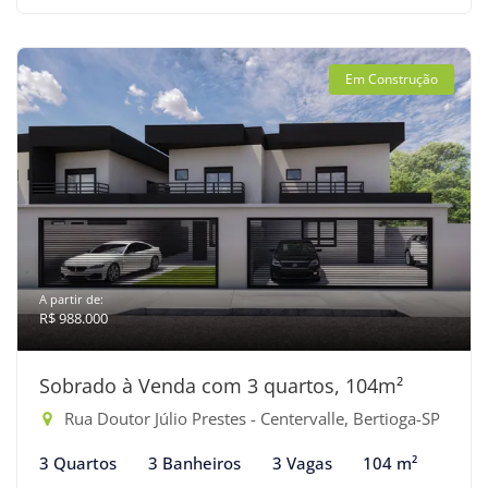
Em Construção
A partir de:
R$ 988.000
Sobrado à Venda com 3 quartos, 104m²
Rua Doutor Júlio Prestes - Centervalle, Bertioga-SP
3 Quartos
3 Banheiros
3 Vagas
104 m²