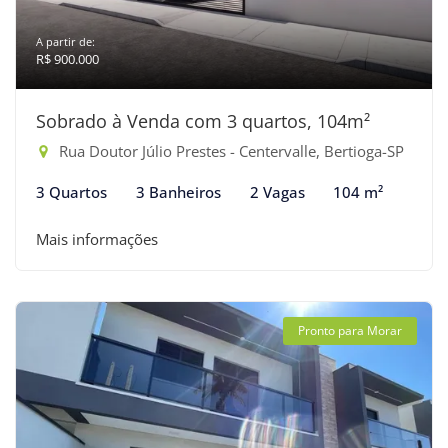
A partir de:
R$ 900.000
Sobrado à Venda com 3 quartos, 104m²
Rua Doutor Júlio Prestes - Centervalle, Bertioga-SP
3 Quartos
3 Banheiros
2 Vagas
104 m²
Mais informações
Pronto para Morar