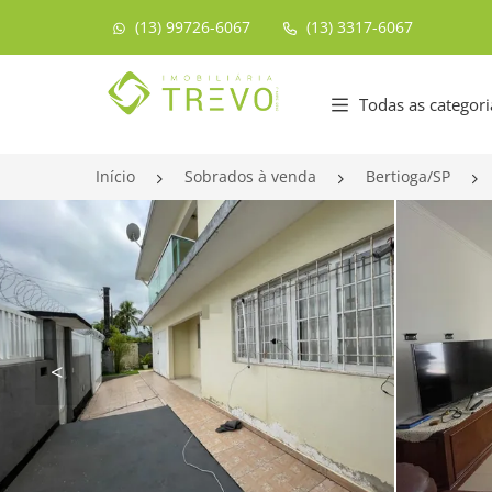
(13) 99726-6067
(13) 3317-6067
Página inicial
Todas as categori
Início
Sobrados à venda
Bertioga/SP
<