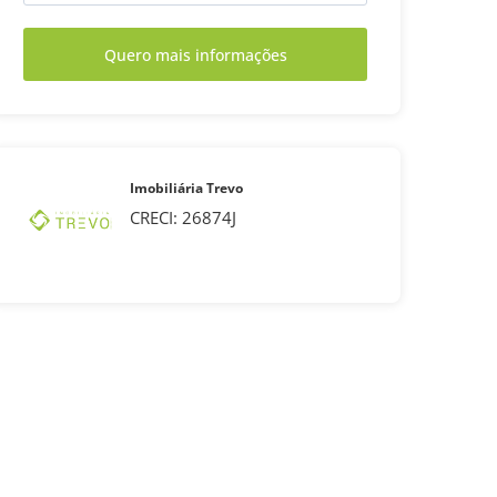
Quero mais informações
Imobiliária Trevo
CRECI: 26874J