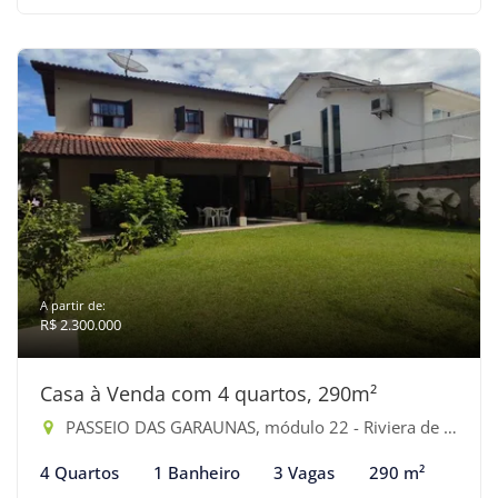
A partir de:
R$ 2.300.000
Casa à Venda com 4 quartos, 290m²
PASSEIO DAS GARAUNAS, módulo 22 - Riviera de São Lourenço, Bertioga-SP
4 Quartos
1 Banheiro
3 Vagas
290 m²