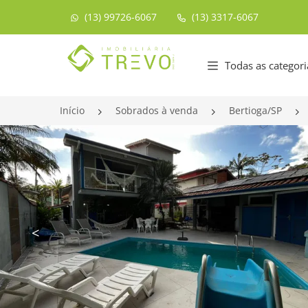
(13) 99726-6067
(13) 3317-6067
Página inicial
Todas as categori
Início
Sobrados à venda
Bertioga/SP
<