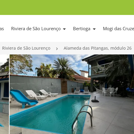
as
Riviera de São Lourenço
Bertioga
Mogi das Cruz
Riviera de São Lourenço
Alameda das Pitangas, módulo 26