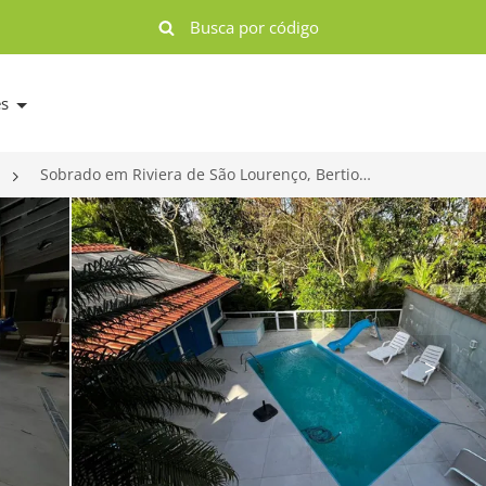
es
Sobrado em Riviera de São Lourenço, Bertioga-SP por R$ 3.000.000
>