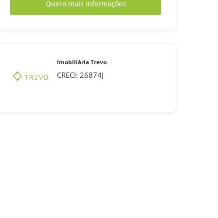
Quero mais informações
Imobiliária Trevo
CRECI: 26874J