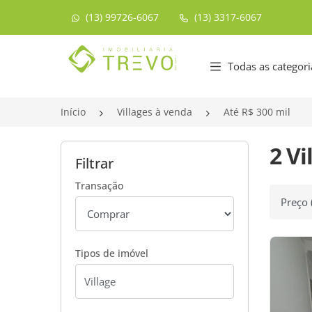
(13) 99726-6067
(13) 3317-6067
Página inicial
Todas as categori
Início
Villages à venda
Até R$ 300 mil
2 Vi
Filtrar
Transação
Ordenar
Tipos de imóvel