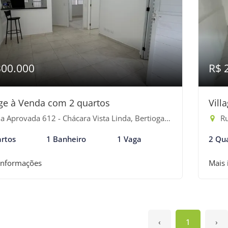
300.000
R$ 
age à Venda com 2 quartos
Vill
 Aprovada 612 - Chácara Vista Linda, Bertioga-SP
Rua
rtos
1 Banheiro
1 Vaga
2 Qu
informações
Mais
‹
1
›