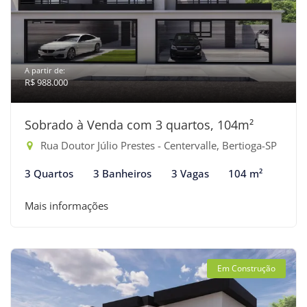
A partir de:
R$ 988.000
Sobrado à Venda com 3 quartos, 104m²
Rua Doutor Júlio Prestes - Centervalle, Bertioga-SP
3 Quartos
3 Banheiros
3 Vagas
104 m²
Mais informações
Em Construção