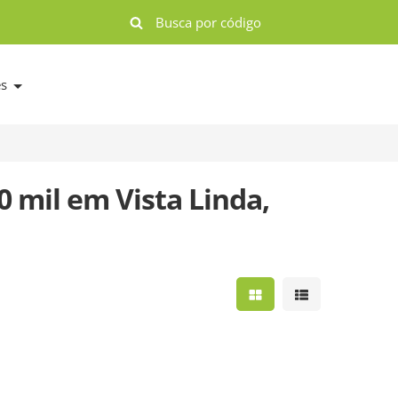
es
0 mil em Vista Linda,
Mostrar resultados e
Mostrar result