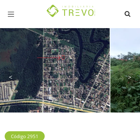
Página inicial
<
>
Código 2951