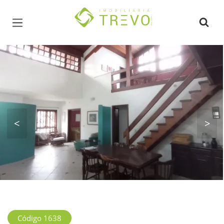
Página inicial
<
>
Código 1638