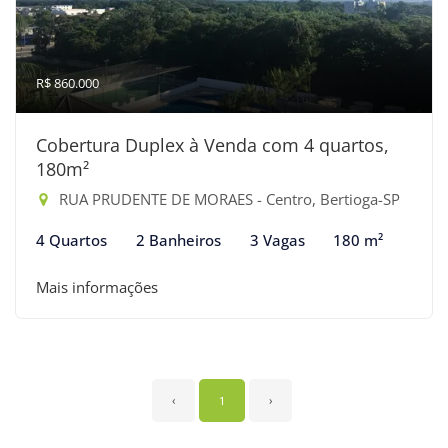
R$ 860.000
Cobertura Duplex à Venda com 4 quartos,
180m²
RUA PRUDENTE DE MORAES - Centro, Bertioga-SP
4 Quartos
2 Banheiros
3 Vagas
180 m²
Mais informações
‹
1
›