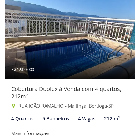
R$ 1.900.000
Cobertura Duplex à Venda com 4 quartos,
212m²
RUA JOÃO RAMALHO - Maitinga, Bertioga-SP
4 Quartos
5 Banheiros
4 Vagas
212 m²
Mais informações