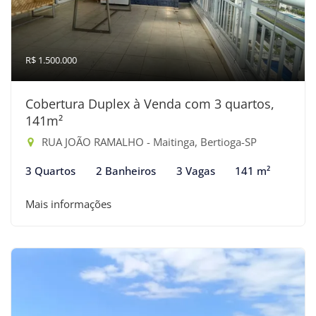
R$ 1.500.000
Cobertura Duplex à Venda com 3 quartos,
141m²
RUA JOÃO RAMALHO - Maitinga, Bertioga-SP
3 Quartos
2 Banheiros
3 Vagas
141 m²
Mais informações