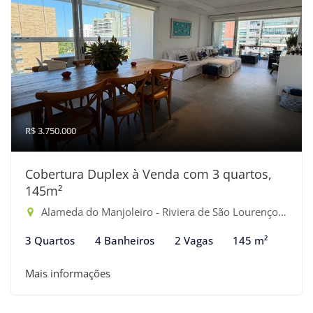
R$ 3.750.000
Cobertura Duplex à Venda com 3 quartos,
145m²
Alameda do Manjoleiro - Riviera de São Lourenço, Bertioga-SP
3 Quartos
4 Banheiros
2 Vagas
145 m²
Mais informações