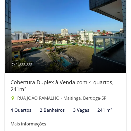
R$ 1.300.000
Cobertura Duplex à Venda com 4 quartos,
241m²
RUA JOÃO RAMALHO - Maitinga, Bertioga-SP
4 Quartos
2 Banheiros
3 Vagas
241 m²
Mais informações