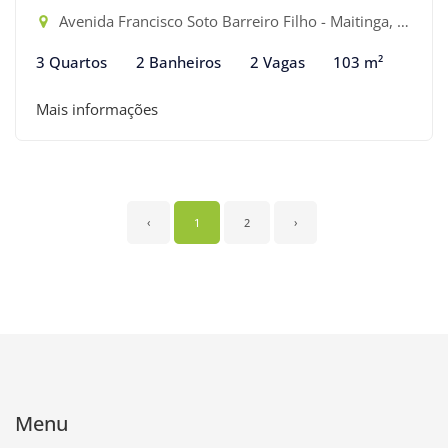
Avenida Francisco Soto Barreiro Filho - Maitinga, Bertioga-SP
3 Quartos
2 Banheiros
2 Vagas
103 m²
Mais informações
‹
1
2
›
Menu