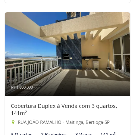
R$ 1.800.000
Cobertura Duplex à Venda com 3 quartos,
141m²
RUA JOÃO RAMALHO - Maitinga, Bertioga-SP
3 Quartos
2 Banheiros
3 Vagas
141 m²