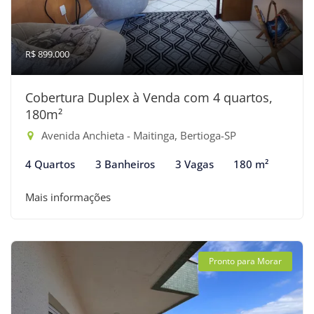
R$ 899.000
Cobertura Duplex à Venda com 4 quartos,
180m²
Avenida Anchieta - Maitinga, Bertioga-SP
4 Quartos
3 Banheiros
3 Vagas
180 m²
Mais informações
Pronto para Morar