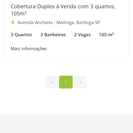
Cobertura Duplex à Venda com 3 quartos,
105m²
Avenida Anchieta - Maitinga, Bertioga-SP
3 Quartos
3 Banheiros
2 Vagas
105 m²
Mais informações
‹
1
›