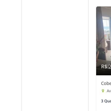
R$ 
Cobe
Av
3 Qua