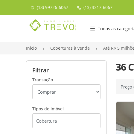
(13) 99726-6067
(13) 3317-6067
Página inicial
Todas as categori
Início
Coberturas à venda
Até R$ 5 milhõ
36 
Filtrar
Transação
Ordenar
Tipos de imóvel