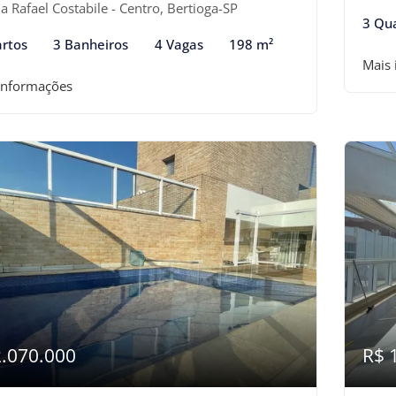
 Rafael Costabile - Centro, Bertioga-SP
3 Qu
rtos
3 Banheiros
4 Vagas
198 m²
Mais
informações
2.070.000
R$ 