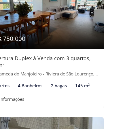
3.750.000
rtura Duplex à Venda com 3 quartos,
m²
meda do Manjoleiro - Riviera de São Lourenço, Bertioga-SP
artos
4 Banheiros
2 Vagas
145 m²
 informações