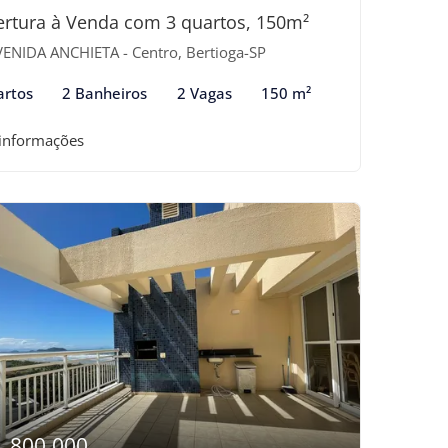
rtura à Venda com 3 quartos, 150m²
ENIDA ANCHIETA - Centro, Bertioga-SP
artos
2 Banheiros
2 Vagas
150 m²
 informações
1.800.000