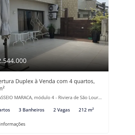
2.544.000
rtura Duplex à Venda com 4 quartos,
m²
SEIO MARACA, módulo 4 - Riviera de São Lourenço, Bertioga-SP
artos
3 Banheiros
2 Vagas
212 m²
 informações