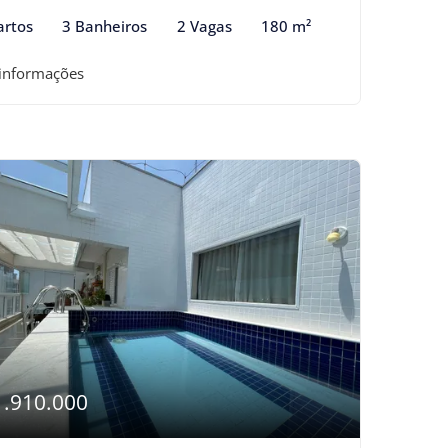
artos
3 Banheiros
2 Vagas
180 m²
 informações
1.910.000