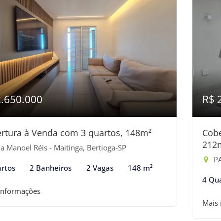
2.650.000
R$ 
rtura à Venda com 3 quartos, 148m²
Cobe
212
a Manoel Réis - Maitinga, Bertioga-SP
PAS
rtos
2 Banheiros
2 Vagas
148 m²
4 Qu
informações
Mais