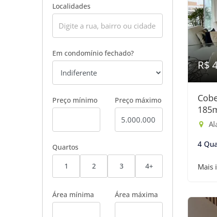
Localidades
Em condomínio fechado?
R$ 
Cobe
Preço mínimo
Preço máximo
185
Ala
4 Qua
Quartos
1
2
3
4+
Mais 
Área mínima
Área máxima