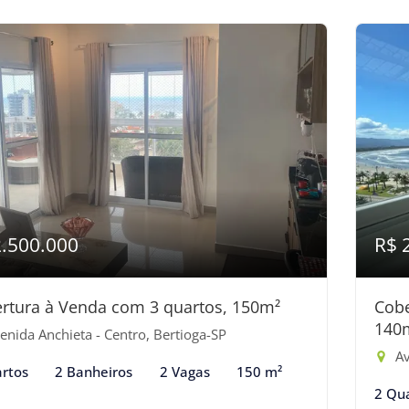
2.500.000
R$ 
rtura à Venda com 3 quartos, 150m²
Cobe
140
enida Anchieta - Centro, Bertioga-SP
Av
rtos
2 Banheiros
2 Vagas
150 m²
2 Qu