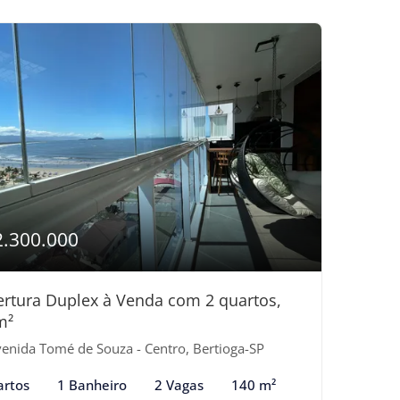
2.300.000
rtura Duplex à Venda com 2 quartos,
m²
enida Tomé de Souza - Centro, Bertioga-SP
artos
1 Banheiro
2 Vagas
140 m²