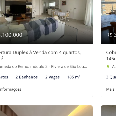
4.100.000
R$ 
rtura Duplex à Venda com 4 quartos,
Cobe
m²
145
meda do Remo, módulo 2 - Riviera de São Lourenço, Bertioga-SP
Ala
rtos
2 Banheiros
2 Vagas
185 m²
3 Qu
informações
Mais