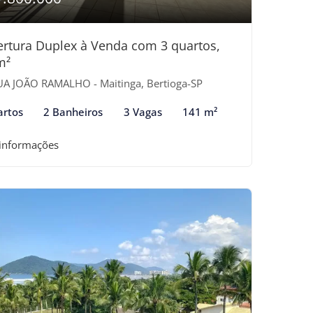
rtura Duplex à Venda com 3 quartos,
m²
A JOÃO RAMALHO - Maitinga, Bertioga-SP
artos
2 Banheiros
3 Vagas
141 m²
 informações