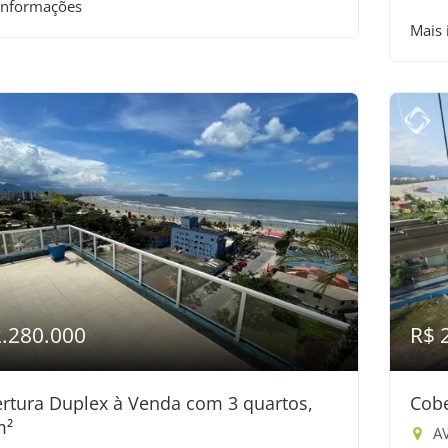
informações
Mais
2.280.000
R$ 
rtura Duplex à Venda com 3 quartos,
Cobe
m²
AV