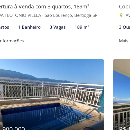
rtura à Venda com 3 quartos, 189m²
Cobe
A TEOTONIO VILELA - São Lourenço, Bertioga-SP
AV
rtos
1 Banheiro
3 Vagas
189 m²
3 Qu
informações
Mais
1.900.000
R$ 