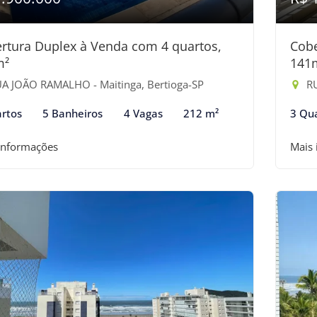
rtura Duplex à Venda com 4 quartos,
Cobe
m²
141
A JOÃO RAMALHO - Maitinga, Bertioga-SP
RU
rtos
5 Banheiros
4 Vagas
212 m²
3 Qu
informações
Mais