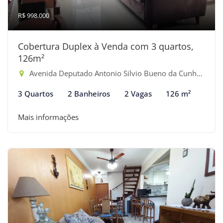
R$ 998.000
Cobertura Duplex à Venda com 3 quartos,
126m²
Avenida Deputado Antonio Silvio Bueno da Cunha - Maitinga, Bertioga-SP
3 Quartos
2 Banheiros
2 Vagas
126 m²
Mais informações