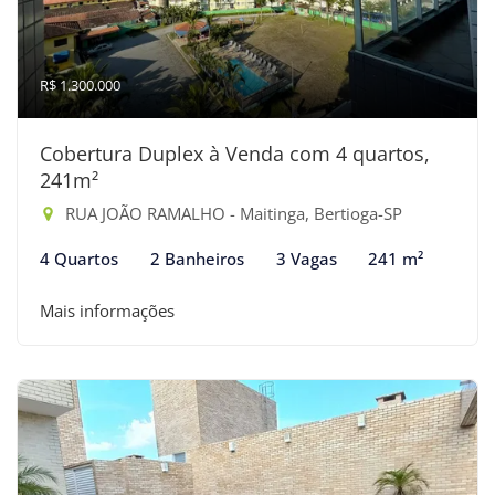
R$ 1.300.000
Cobertura Duplex à Venda com 4 quartos,
241m²
RUA JOÃO RAMALHO - Maitinga, Bertioga-SP
4 Quartos
2 Banheiros
3 Vagas
241 m²
Mais informações