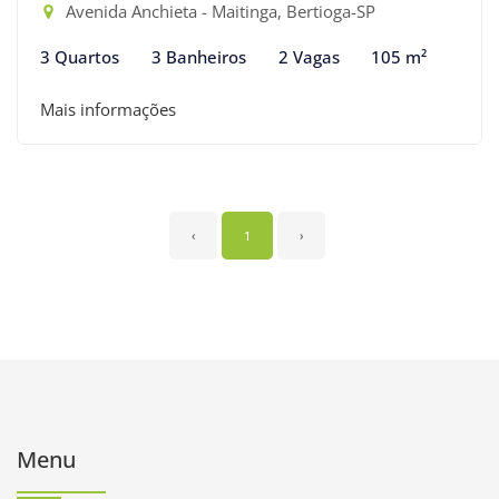
Avenida Anchieta - Maitinga, Bertioga-SP
3 Quartos
3 Banheiros
2 Vagas
105 m²
Mais informações
‹
1
›
Menu