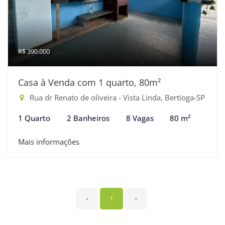
R$ 390.000
Casa à Venda com 1 quarto, 80m²
Rua dr Renato de oliveira - Vista Linda, Bertioga-SP
1 Quarto
2 Banheiros
8 Vagas
80 m²
Mais informações
‹
1
›