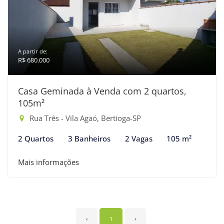
A partir de:
R$ 680.000
Casa Geminada à Venda com 2 quartos,
105m²
Rua Três - Vila Agaó, Bertioga-SP
2 Quartos
3 Banheiros
2 Vagas
105 m²
Mais informações
‹
1
›