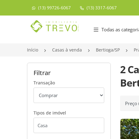
(13) 99726-6067
(13) 3317-6067
Página inicial
Todas as categori
Início
Casas à venda
Bertioga/SP
Pr
2 Ca
Filtrar
Bert
Transação
Ordenar
Tipos de imóvel