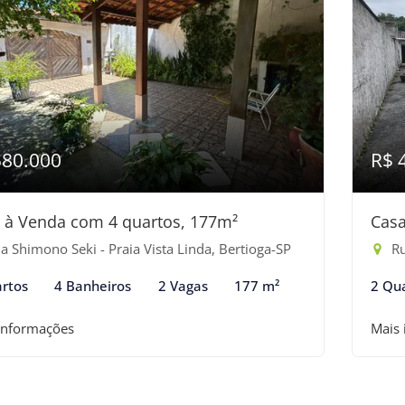
580.000
R$ 
 à Venda com 4 quartos, 177m²
Casa
 Shimono Seki - Praia Vista Linda, Bertioga-SP
Rua
rtos
4 Banheiros
2 Vagas
177 m²
2 Qu
informações
Mais