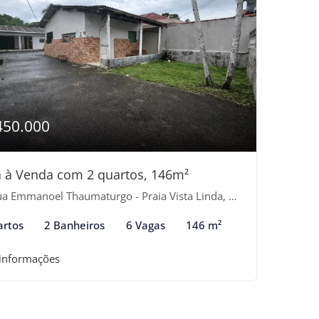
450.000
 à Venda com 2 quartos, 146m²
 Emmanoel Thaumaturgo - Praia Vista Linda, Bertioga-SP
artos
2 Banheiros
6 Vagas
146 m²
 informações