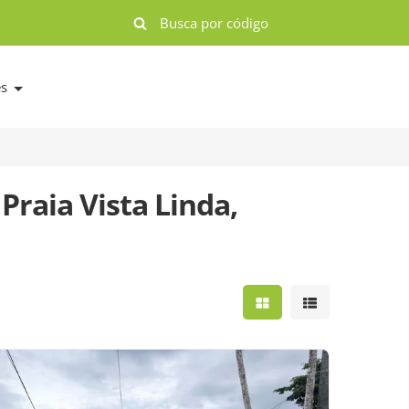
es
Praia Vista Linda,
Mostrar resultados e
Mostrar result