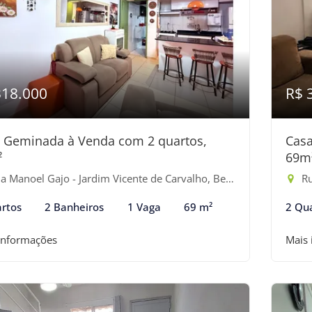
318.000
R$ 
 Geminada à Venda com 2 quartos,
Casa
²
69m
 Manoel Gajo - Jardim Vicente de Carvalho, Bertioga-SP
Rua
rtos
2 Banheiros
1 Vaga
69 m²
2 Qu
informações
Mais