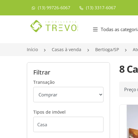
(13) 99726-6067
(13) 3317-6067
Página inicial
Todas as categori
Início
Casas à venda
Bertioga/SP
At
8 Ca
Filtrar
Transação
Ordenar
Tipos de imóvel