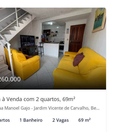
260.000
 à Venda com 2 quartos, 69m²
 Manoel Gajo - Jardim Vicente de Carvalho, Bertioga-SP
artos
1 Banheiro
2 Vagas
69 m²