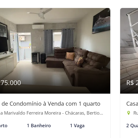
275.000
R$ 
 de Condomínio à Venda com 1 quarto
Casa
 Marivaldo Ferreira Moreira - Chácaras, Bertioga-SP
Rua
rto
1 Banheiro
1 Vaga
2 Qu