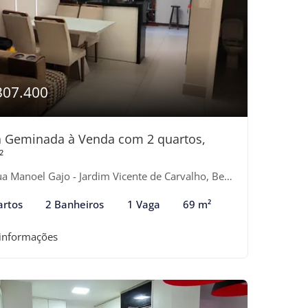
307.400
 Geminada à Venda com 2 quartos,
²
 Manoel Gajo - Jardim Vicente de Carvalho, Bertioga-SP
artos
2 Banheiros
1 Vaga
69 m²
 informações