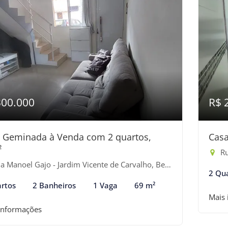
300.000
R$ 
 Geminada à Venda com 2 quartos,
Casa
²
Rua
 Manoel Gajo - Jardim Vicente de Carvalho, Bertioga-SP
2 Qu
rtos
2 Banheiros
1 Vaga
69 m²
Mais
informações