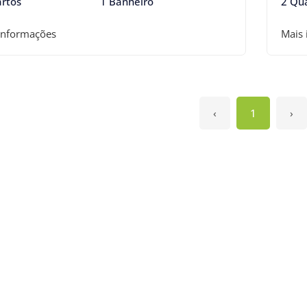
rtos
1 Banheiro
2 Qu
informações
Mais
‹
1
›