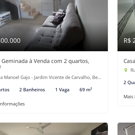
300.000
R$ 
 Geminada à Venda com 2 quartos,
Casa
²
Rua
 Manoel Gajo - Jardim Vicente de Carvalho, Bertioga-SP
2 Qu
rtos
2 Banheiros
1 Vaga
69 m²
Mais
informações