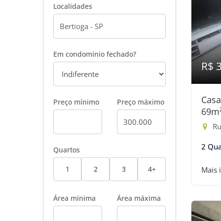
Localidades
Em condomínio fechado?
R$ 
Casa
Preço mínimo
Preço máximo
69m
Rua
2 Qua
Quartos
1
2
3
4+
Mais 
Área mínima
Área máxima