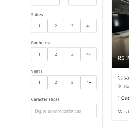
Suítes
1
2
3
4+
Banheiros
1
2
3
4+
R$ 
Vagas
Casa
1
2
3
4+
Rua
1 Qua
Características
Mais 