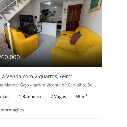
260.000
 à Venda com 2 quartos, 69m²
 Manoel Gajo - Jardim Vicente de Carvalho, Bertioga-SP
artos
1 Banheiro
2 Vagas
69 m²
 informações