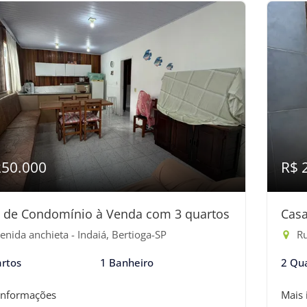
250.000
R$ 
 de Condomínio à Venda com 3 quartos
Casa
nida anchieta - Indaiá, Bertioga-SP
Ru
rtos
1 Banheiro
2 Qu
informações
Mais