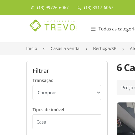
(13) 99726-6067
(13) 3317-6067
Página inicial
Todas as categori
Início
Casas à venda
Bertioga/SP
At
6 Ca
Filtrar
Transação
Ordenar
Tipos de imóvel