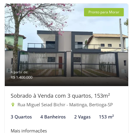
Pronto para Morar
A partir de:
R$ 1.400.000
Sobrado à Venda com 3 quartos, 153m²
Rua Miguel Seiad Bichir - Maitinga, Bertioga-SP
3 Quartos
4 Banheiros
2 Vagas
153 m²
Mais informações