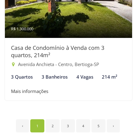
R$ 1.300.000
Casa de Condomínio à Venda com 3
quartos, 214m²
Avenida Anchieta - Centro, Bertioga-SP
3 Quartos
3 Banheiros
4 Vagas
214 m²
Mais informações
‹
1
2
3
4
5
›