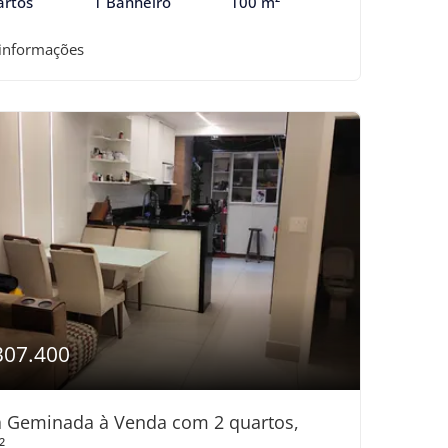
artos
1 Banheiro
100 m²
 informações
307.400
 Geminada à Venda com 2 quartos,
²