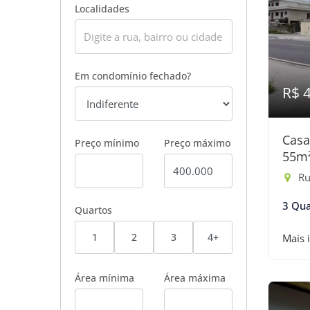
Localidades
Em condomínio fechado?
R$ 
Casa
Preço mínimo
Preço máximo
55m
Rua
3 Qua
Quartos
1
2
3
4+
Mais 
Área mínima
Área máxima