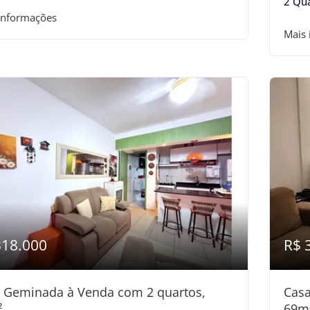
2 Qu
informações
Mais
318.000
R$ 
 Geminada à Venda com 2 quartos,
Casa
²
69m