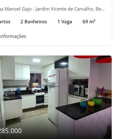
 Manoel Gajo - Jardim Vicente de Carvalho, Bertioga-SP
artos
2 Banheiros
1 Vaga
69 m²
 informações
285.000