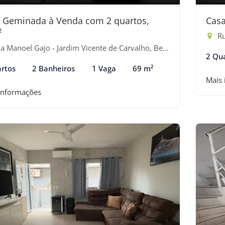
 Geminada à Venda com 2 quartos,
Casa
²
Rua
 Manoel Gajo - Jardim Vicente de Carvalho, Bertioga-SP
2 Qu
rtos
2 Banheiros
1 Vaga
69 m²
Mais
informações