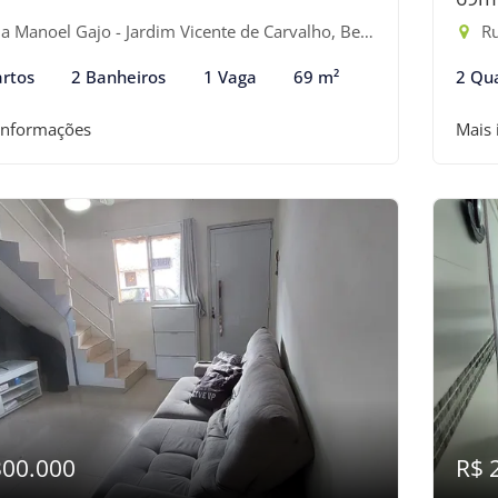
 Manoel Gajo - Jardim Vicente de Carvalho, Bertioga-SP
Rua
rtos
2 Banheiros
1 Vaga
69 m²
2 Qu
informações
Mais
300.000
R$ 