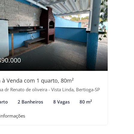
390.000
 à Venda com 1 quarto, 80m²
a dr Renato de oliveira - Vista Linda, Bertioga-SP
arto
2 Banheiros
8 Vagas
80 m²
 informações