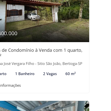
400.000
 de Condomínio à Venda com 1 quarto,
²
a José Vergara Filho - Sitio São João, Bertioga-SP
arto
1 Banheiro
2 Vagas
60 m²
 informações