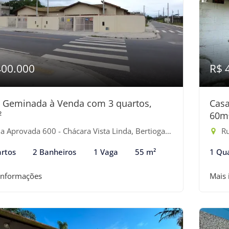
400.000
R$ 
 Geminada à Venda com 3 quartos,
Casa
²
60m
 Aprovada 600 - Chácara Vista Linda, Bertioga-SP
Ru
rtos
2 Banheiros
1 Vaga
55 m²
1 Qu
informações
Mais