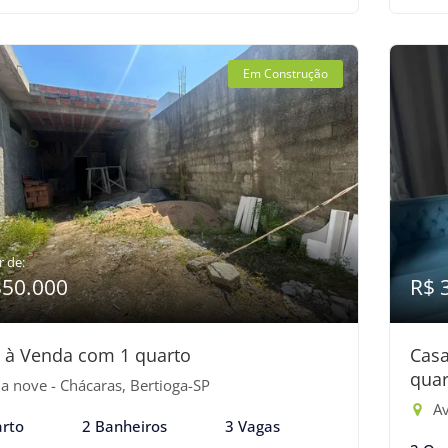
Em Construção
r de:
350.000
R$ 
 à Venda com 1 quarto
Cas
quar
a nove - Chácaras, Bertioga-SP
Av
rto
2 Banheiros
3 Vagas