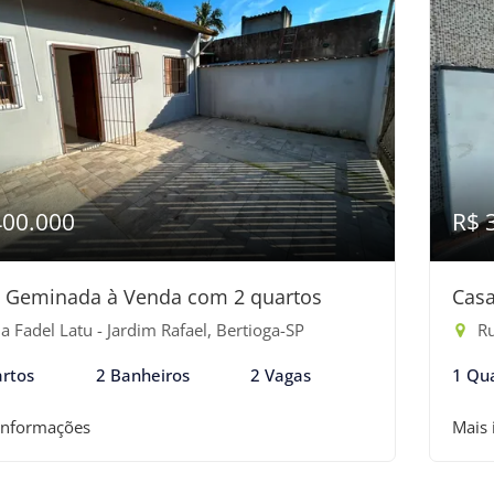
400.000
R$ 
 Geminada à Venda com 2 quartos
Casa
 Fadel Latu - Jardim Rafael, Bertioga-SP
Ru
rtos
2 Banheiros
2 Vagas
1 Qu
informações
Mais