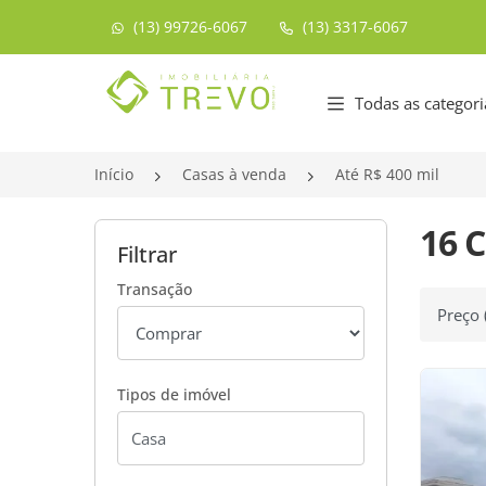
(13) 99726-6067
(13) 3317-6067
Página inicial
Todas as categori
Início
Casas à venda
Até R$ 400 mil
16 C
Filtrar
Transação
Ordenar
Tipos de imóvel