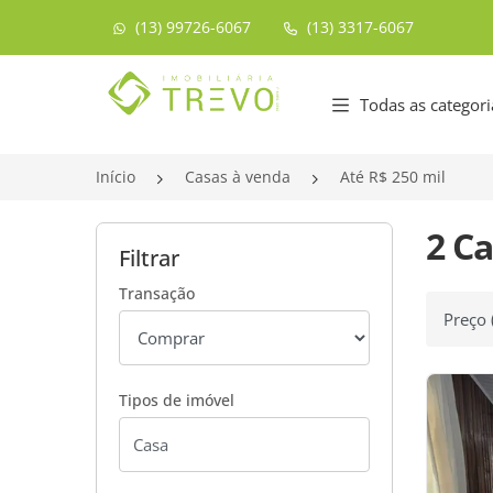
(13) 99726-6067
(13) 3317-6067
Página inicial
Todas as categori
Início
Casas à venda
Até R$ 250 mil
2 Ca
Filtrar
Transação
Ordenar
Tipos de imóvel