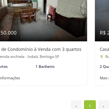
250.000
R$ 
 de Condomínio à Venda com 3 quartos
Casa
nida anchieta - Indaiá, Bertioga-SP
Ru
rtos
1 Banheiro
2 Qu
informações
Mais
‹
1
›