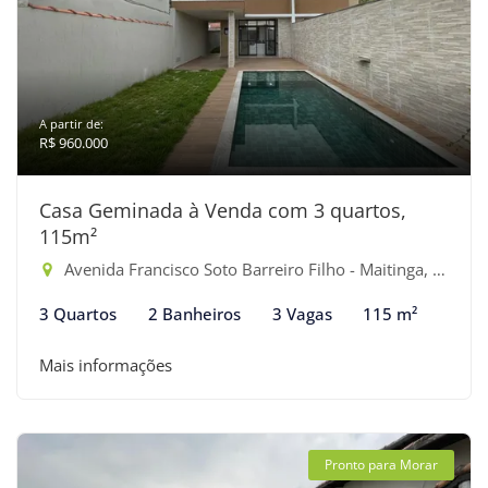
A partir de:
R$ 960.000
Casa Geminada à Venda com 3 quartos,
115m²
Avenida Francisco Soto Barreiro Filho - Maitinga, Bertioga-SP
3 Quartos
2 Banheiros
3 Vagas
115 m²
Mais informações
Pronto para Morar