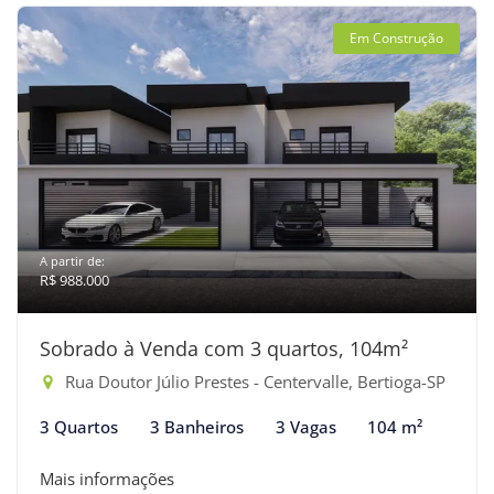
Em Construção
A partir de:
R$ 988.000
Sobrado à Venda com 3 quartos, 104m²
Rua Doutor Júlio Prestes - Centervalle, Bertioga-SP
3 Quartos
3 Banheiros
3 Vagas
104 m²
Mais informações