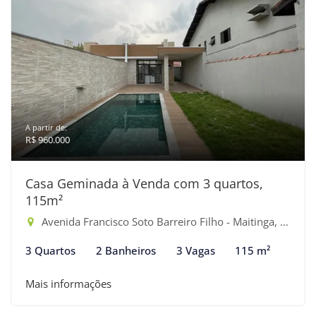
A partir de:
R$ 960.000
Casa Geminada à Venda com 3 quartos,
115m²
Avenida Francisco Soto Barreiro Filho - Maitinga, Bertioga-SP
3 Quartos
2 Banheiros
3 Vagas
115 m²
Mais informações