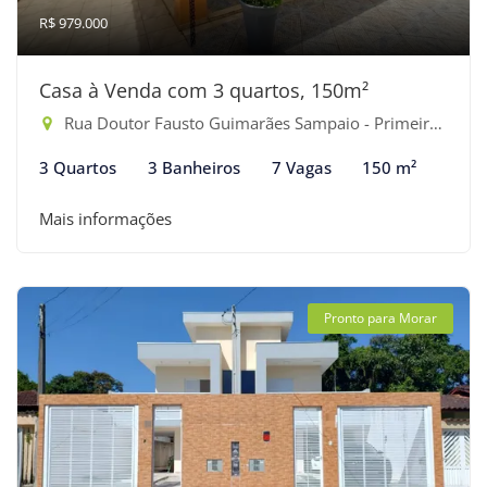
R$ 979.000
Casa à Venda com 3 quartos, 150m²
Rua Doutor Fausto Guimarães Sampaio - Primeiro Gleba, Bertioga-SP
3 Quartos
3 Banheiros
7 Vagas
150 m²
Mais informações
Pronto para Morar