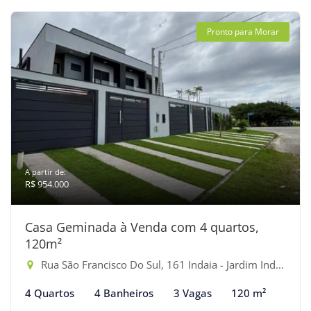
Pronto para Morar
A partir de:
R$ 954.000
Casa Geminada à Venda com 4 quartos,
120m²
Rua São Francisco Do Sul, 161 Indaia - Jardim Indaiá, Bertioga-SP
4 Quartos
4 Banheiros
3 Vagas
120 m²