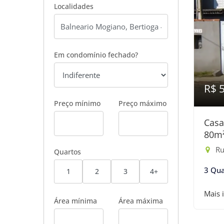
Localidades
Em condomínio fechado?
R$ 
Preço mínimo
Preço máximo
Casa
80m
Rua
Quartos
3 Qua
1
2
3
4+
Mais 
Área mínima
Área máxima