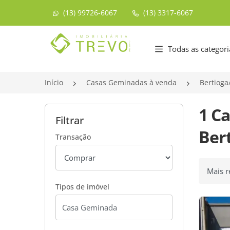
(13) 99726-6067
(13) 3317-6067
Página inicial
Todas as categori
Início
Casas Geminadas à venda
Bertioga
1 C
Filtrar
Bert
Transação
Ordenar
Tipos de imóvel