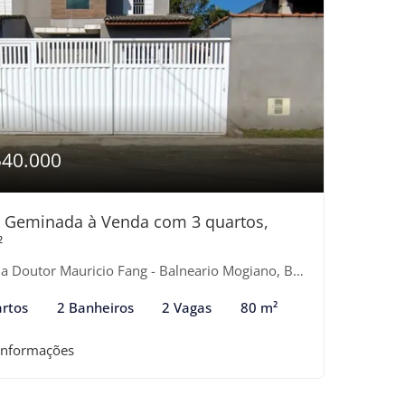
540.000
 Geminada à Venda com 3 quartos,
²
 Doutor Mauricio Fang - Balneario Mogiano, Bertioga-SP
rtos
2 Banheiros
2 Vagas
80 m²
informações