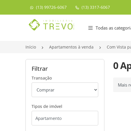
(13) 99726-6067
(13) 3317-6067
Página inicial
Todas as categori
Início
Apartamentos à venda
Com Vista p
0 A
Filtrar
Transação
Ordenar
Tipos de imóvel