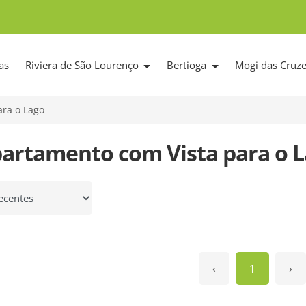
as
Riviera de São Lourenço
Bertioga
Mogi das Cruz
ara o Lago
partamento com Vista para o 
 por
‹
1
›