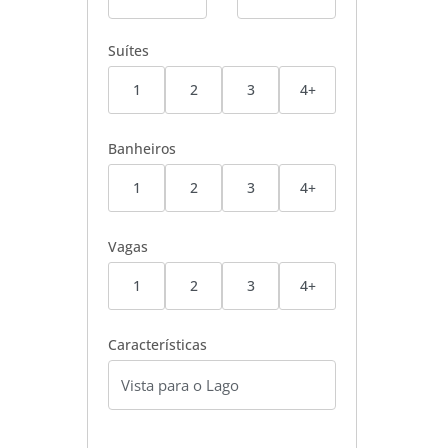
Suítes
1
2
3
4+
Banheiros
1
2
3
4+
Vagas
1
2
3
4+
Características