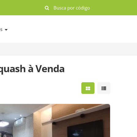
es
quash à Venda
Mostrar resultados e
Mostrar result