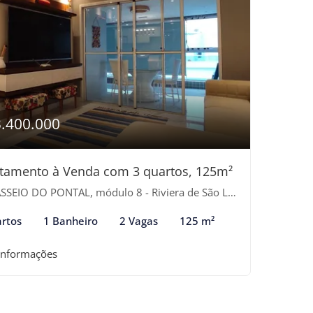
3.400.000
tamento à Venda com 3 quartos, 125m²
SEIO DO PONTAL, módulo 8 - Riviera de São Lourenço, Bertioga-SP
rtos
1 Banheiro
2 Vagas
125 m²
informações