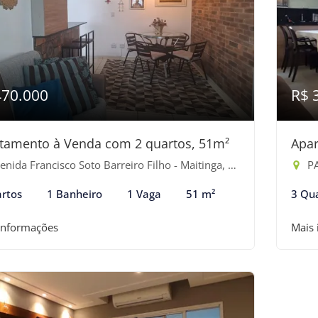
470.000
R$ 
tamento à Venda com 2 quartos, 51m²
Apar
nida Francisco Soto Barreiro Filho - Maitinga, Bertioga-SP
PAS
rtos
1 Banheiro
1 Vaga
51 m²
3 Qu
informações
Mais