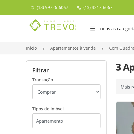
(13) 99726-6067
(13) 3317-6067
Página inicial
Todas as categori
Início
Apartamentos à venda
Com Quadra
3 A
Filtrar
Transação
Ordenar
Tipos de imóvel