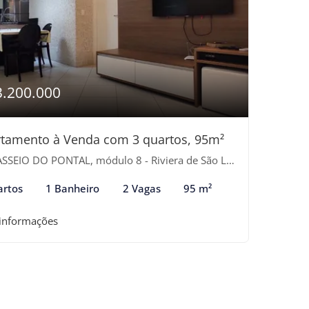
3.200.000
tamento à Venda com 3 quartos, 95m²
SEIO DO PONTAL, módulo 8 - Riviera de São Lourenço, Bertioga-SP
artos
1 Banheiro
2 Vagas
95 m²
 informações