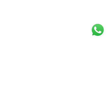
ágina inicial
RECI: 26874J