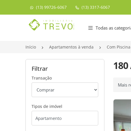
(13) 99726-6067
(13) 3317-6067
Página inicial
Todas as categori
Início
Apartamentos à venda
Com Piscina
180
Filtrar
Transação
Ordenar
Tipos de imóvel