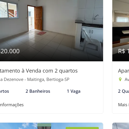
420.000
R$ 
tamento à Venda com 2 quartos
Apar
a Dezenove - Maitinga, Bertioga-SP
Av
rtos
2 Banheiros
1 Vaga
2 Qu
informações
Mais