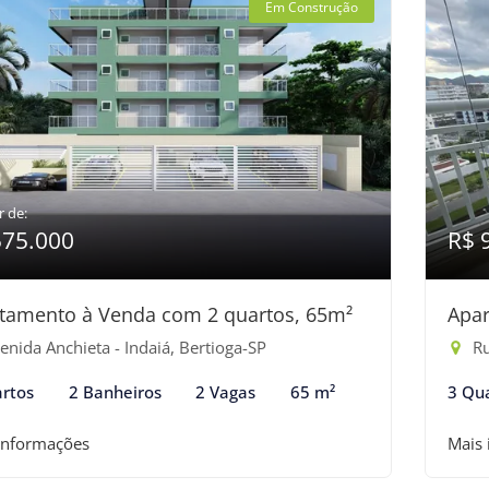
Em Construção
r de:
575.000
R$ 
tamento à Venda com 2 quartos, 65m²
Apar
nida Anchieta - Indaiá, Bertioga-SP
Ru
rtos
2 Banheiros
2 Vagas
65 m²
3 Qu
informações
Mais