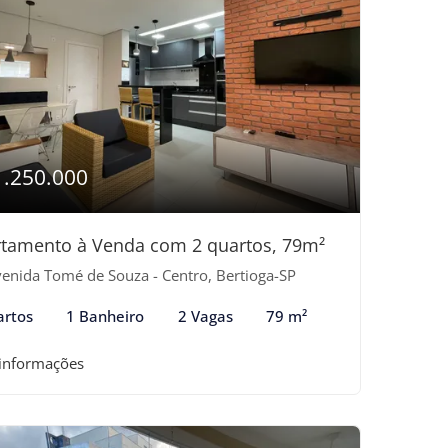
1.250.000
tamento à Venda com 2 quartos, 79m²
enida Tomé de Souza - Centro, Bertioga-SP
artos
1 Banheiro
2 Vagas
79 m²
 informações