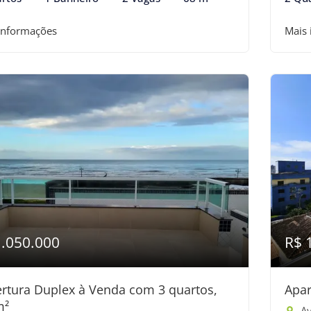
informações
Mais
1.050.000
R$ 
rtura Duplex à Venda com 3 quartos,
Apar
m²
Av