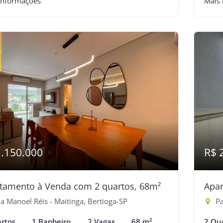
informações
Mais
1.150.000
R$ 
tamento à Venda com 2 quartos, 68m²
Apar
a Manoel Réis - Maitinga, Bertioga-SP
Pas
rtos
1 Banheiro
2 Vagas
68 m²
2 Qu