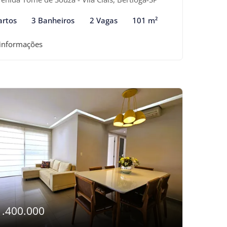
artos
3 Banheiros
2 Vagas
101 m²
 informações
1.400.000