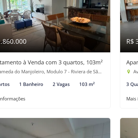
2.860.000
R$ 
tamento à Venda com 3 quartos, 103m²
Apar
eda do Manjoleiro, Modulo 7 - Riviera de São Lourenço, Bertioga-SP
Ave
rtos
1 Banheiro
2 Vagas
103 m²
3 Qu
informações
Mais