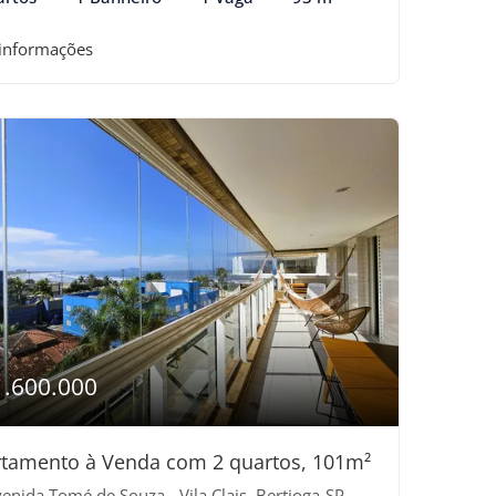
 informações
1.600.000
tamento à Venda com 2 quartos, 101m²
enida Tomé de Souza - Vila Clais, Bertioga-SP