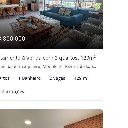
3.800.000
tamento à Venda com 3 quartos, 129m²
nida do manjoleiro, Modulo 7 - Riviera de São Lourenço, Bertioga-SP
artos
1 Banheiro
2 Vagas
129 m²
 informações