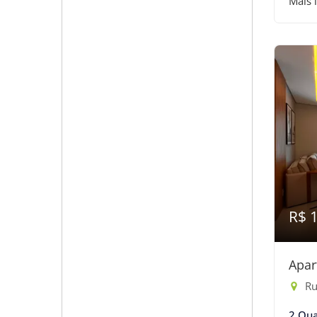
Mais 
R$ 
Apar
Ru
2 Qua