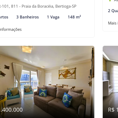
-101, 811 - Praia da Boracéia, Bertioga-SP
2 Qu
rtos
3 Banheiros
1 Vaga
148 m²
Mais
informações
1.400.000
R$ 