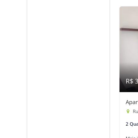
R$ 
Apar
Ru
2 Qua