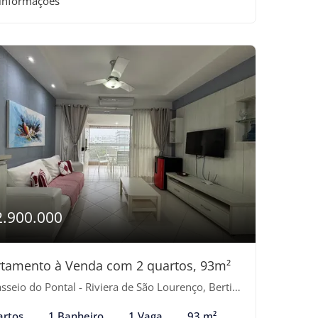
 informações
2.900.000
tamento à Venda com 2 quartos, 93m²
seio do Pontal - Riviera de São Lourenço, Bertioga-SP
artos
1 Banheiro
1 Vaga
93 m²