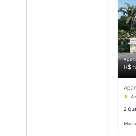
A parti
R$ 
Apar
Ave
2 Qua
Mais 