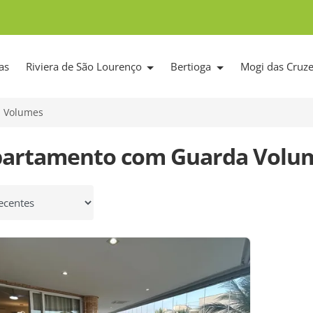
as
Riviera de São Lourenço
Bertioga
Mogi das Cruz
 Volumes
partamento com Guarda Volu
 por