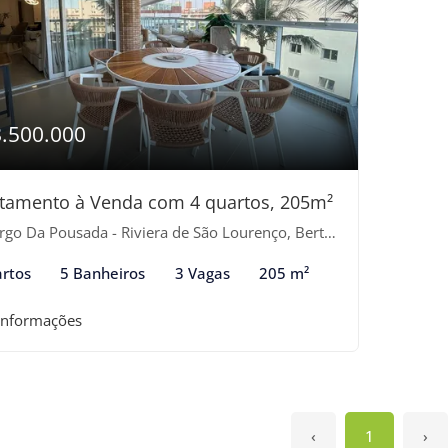
8.500.000
tamento à Venda com 4 quartos, 205m²
go Da Pousada - Riviera de São Lourenço, Bertioga-SP
rtos
5 Banheiros
3 Vagas
205 m²
informações
‹
1
›