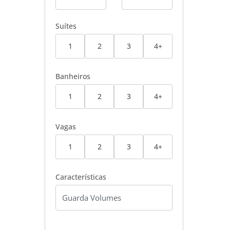
Suítes
1
2
3
4+
Banheiros
1
2
3
4+
Vagas
1
2
3
4+
Características