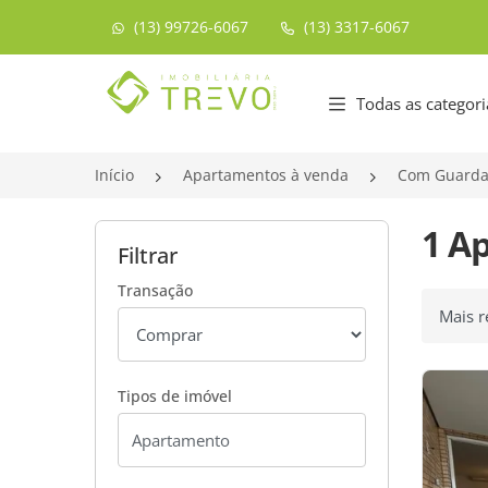
(13) 99726-6067
(13) 3317-6067
Página inicial
Todas as categori
Início
Apartamentos à venda
Com Guarda
1 A
Filtrar
Transação
Ordenar
Tipos de imóvel