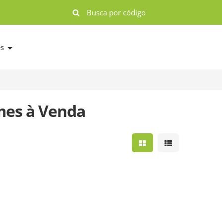
es
mes à Venda
Mostrar resultados e
Mostrar result