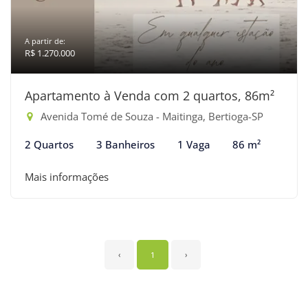
A partir de:
R$ 1.270.000
Apartamento à Venda com 2 quartos, 86m²
Avenida Tomé de Souza - Maitinga, Bertioga-SP
2 Quartos
3 Banheiros
1 Vaga
86 m²
Mais informações
‹
1
›