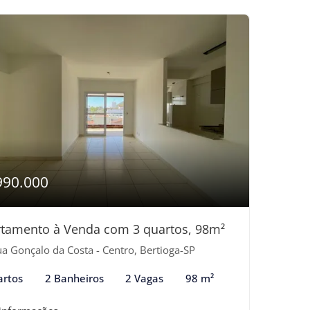
990.000
tamento à Venda com 3 quartos, 98m²
a Gonçalo da Costa - Centro, Bertioga-SP
artos
2 Banheiros
2 Vagas
98 m²