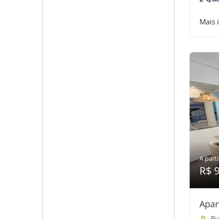
Mais 
A parti
R$ 
Apar
Ru