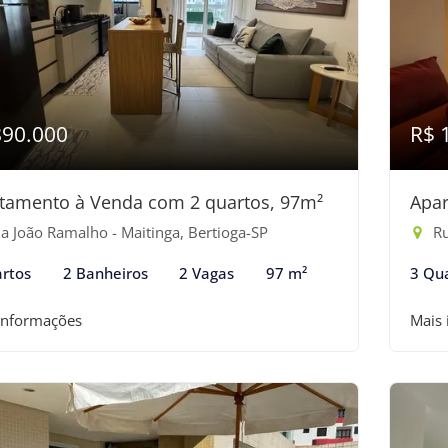
890.000
R$ 
tamento à Venda com 2 quartos, 97m²
Apar
a João Ramalho - Maitinga, Bertioga-SP
Ru
rtos
2 Banheiros
2 Vagas
97 m²
3 Qu
informações
Mais