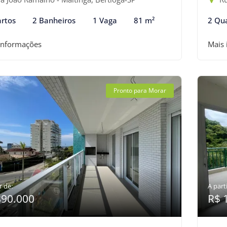
rtos
2 Banheiros
1 Vaga
81 m²
2 Qu
informações
Mais
Pronto para Morar
r de:
A parti
890.000
R$ 