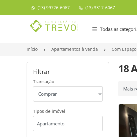
(13) 99726-6067
(13) 3317-6067
Página inicial
Todas as categori
Início
Apartamentos à venda
Com Espaço
18 
Filtrar
Transação
Ordenar
Tipos de imóvel