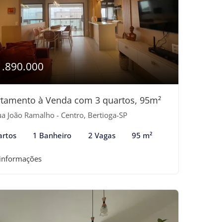
1.890.000
tamento à Venda com 3 quartos, 95m²
a João Ramalho - Centro, Bertioga-SP
artos
1 Banheiro
2 Vagas
95 m²
 informações