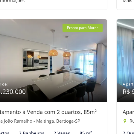
informações
Mais
Pronto para Morar
r de:
A parti
1.230.000
R$ 
tamento à Venda com 2 quartos, 85m²
Apar
a João Ramalho - Maitinga, Bertioga-SP
Ru
rtos
2 Banheiros
2 Vagas
85 m²
2 Qu