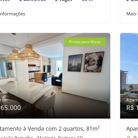
informações
Mais
Pronto para Morar
r de:
A parti
965.000
R$ 
tamento à Venda com 2 quartos, 81m²
Apar
a João Ramalho - Maitinga, Bertioga-SP
Ru