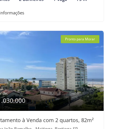
 informações
Pronto para Morar
r de:
1.030.000
tamento à Venda com 2 quartos, 82m²
a João Ramalho - Maitinga, Bertioga-SP