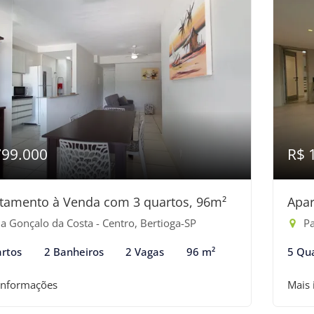
799.000
R$ 
tamento à Venda com 3 quartos, 96m²
Apar
a Gonçalo da Costa - Centro, Bertioga-SP
Pas
rtos
2 Banheiros
2 Vagas
96 m²
5 Qu
informações
Mais