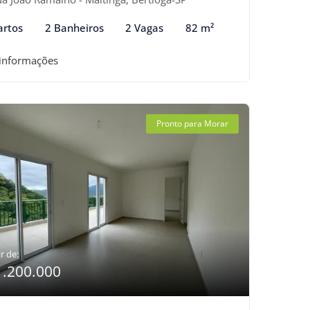
artos
2 Banheiros
2 Vagas
82 m²
 informações
Pronto para Morar
r de:
1.200.000