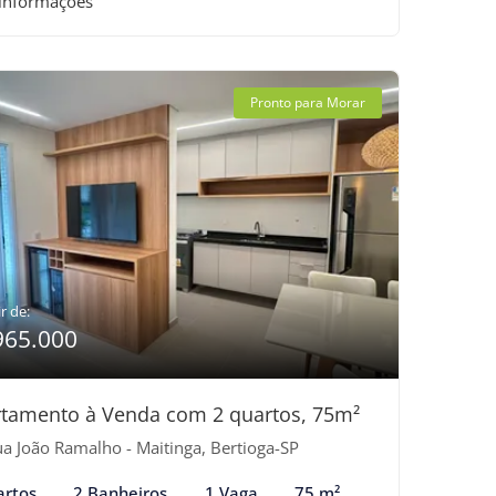
 informações
Pronto para Morar
r de:
965.000
tamento à Venda com 2 quartos, 75m²
a João Ramalho - Maitinga, Bertioga-SP
artos
2 Banheiros
1 Vaga
75 m²