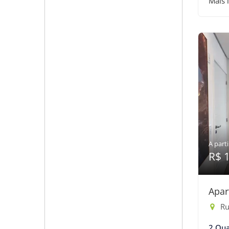
Mais 
A parti
R$ 
Apar
Ru
2 Qua