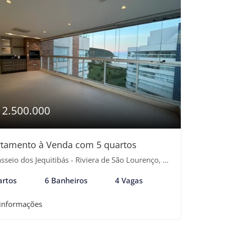
12.500.000
tamento à Venda com 5 quartos
seio dos Jequitibás - Riviera de São Lourenço, Bertioga-SP
artos
6 Banheiros
4 Vagas
 informações