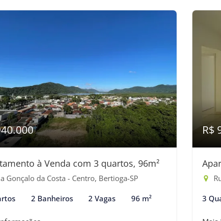
940.000
R$ 
tamento à Venda com 3 quartos, 96m²
Apar
a Gonçalo da Costa - Centro, Bertioga-SP
Ru
rtos
2 Banheiros
2 Vagas
96 m²
3 Qu