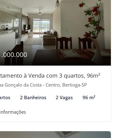
1.000.000
tamento à Venda com 3 quartos, 96m²
a Gonçalo da Costa - Centro, Bertioga-SP
artos
2 Banheiros
2 Vagas
96 m²
 informações