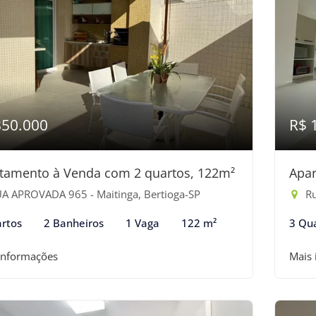
850.000
R$ 
tamento à Venda com 2 quartos, 122m²
Apar
A APROVADA 965 - Maitinga, Bertioga-SP
Ru
rtos
2 Banheiros
1 Vaga
122 m²
3 Qu
informações
Mais