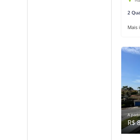
2 Qua
Mais 
A parti
R$ 