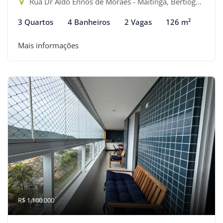
Rua Dr Aldo Ennos de Moraes - Maitinga, Bertioga-SP
3 Quartos
4 Banheiros
2 Vagas
126 m²
Mais informações
R$ 1.100.000