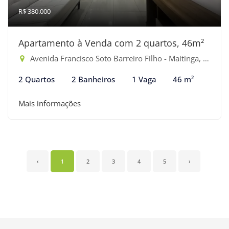
R$ 380.000
Apartamento à Venda com 2 quartos, 46m²
Avenida Francisco Soto Barreiro Filho - Maitinga, Bertioga-SP
2 Quartos
2 Banheiros
1 Vaga
46 m²
Mais informações
‹
1
2
3
4
5
›