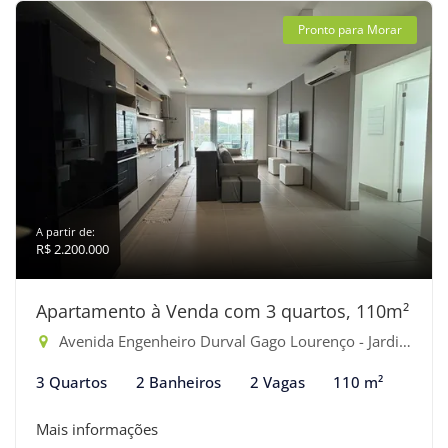
Pronto para Morar
A partir de:
R$ 2.200.000
Apartamento à Venda com 3 quartos, 110m²
Avenida Engenheiro Durval Gago Lourenço - Jardim São Lourenço, Bertioga-SP
3 Quartos
2 Banheiros
2 Vagas
110 m²
Mais informações