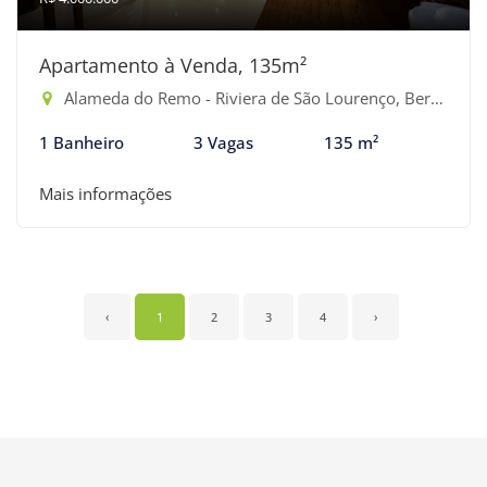
Apartamento à Venda, 135m²
Alameda do Remo - Riviera de São Lourenço, Bertioga-SP
1 Banheiro
3 Vagas
135 m²
Mais informações
‹
1
2
3
4
›