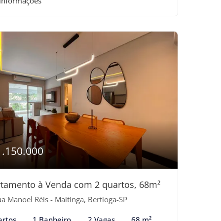
 informações
1.150.000
tamento à Venda com 2 quartos, 68m²
a Manoel Réis - Maitinga, Bertioga-SP
artos
1 Banheiro
2 Vagas
68 m²