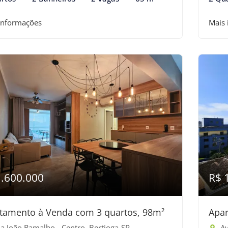
informações
Mais
1.600.000
R$ 
tamento à Venda com 3 quartos, 98m²
Apar
a João Ramalho - Centro, Bertioga-SP
Av