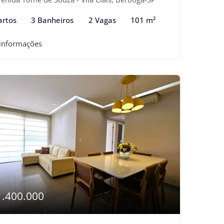
artos
3 Banheiros
2 Vagas
101 m²
 informações
1.400.000