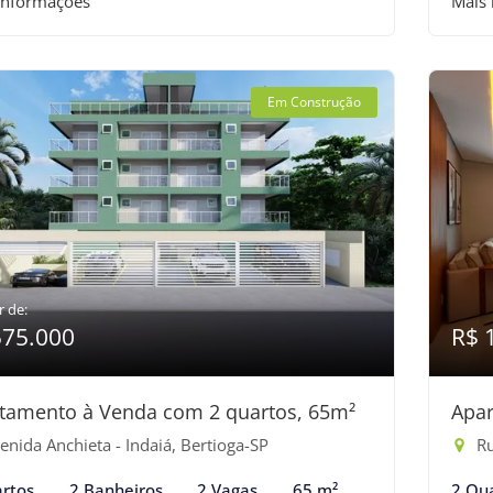
informações
Mais
Em Construção
r de:
575.000
R$ 
tamento à Venda com 2 quartos, 65m²
Apar
nida Anchieta - Indaiá, Bertioga-SP
Ru
rtos
2 Banheiros
2 Vagas
65 m²
2 Qu