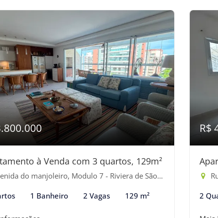
3.800.000
R$ 
tamento à Venda com 3 quartos, 129m²
Apar
ida do manjoleiro, Modulo 7 - Riviera de São Lourenço, Bertioga-SP
Ru
rtos
1 Banheiro
2 Vagas
129 m²
2 Qu