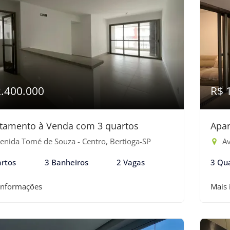
2.400.000
R$ 
tamento à Venda com 3 quartos
Apar
enida Tomé de Souza - Centro, Bertioga-SP
Av
rtos
3 Banheiros
2 Vagas
3 Qu
informações
Mais