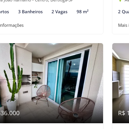
rtos
3 Banheiros
2 Vagas
98 m²
2 Qu
informações
Mais
636.000
R$ 