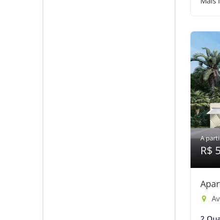
Mais 
A parti
R$ 
Apar
Ave
2 Qua