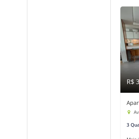
R$ 
Apar
Aven
3 Qua