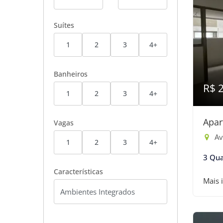
Suítes
1
2
3
4+
Banheiros
R$ 
1
2
3
4+
Apar
Vagas
Av
1
2
3
4+
3 Qua
Características
Mais 