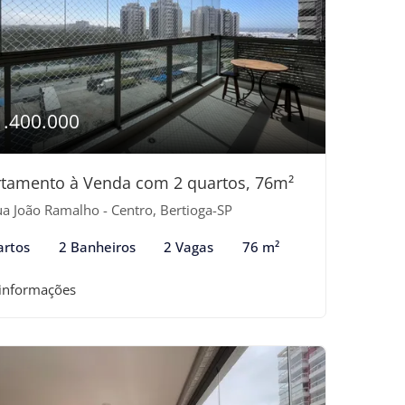
1.400.000
tamento à Venda com 2 quartos, 76m²
a João Ramalho - Centro, Bertioga-SP
artos
2 Banheiros
2 Vagas
76 m²
 informações