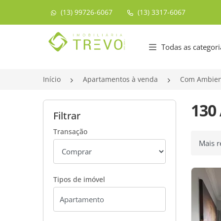
(13) 99726-6067
(13) 3317-6067
Página inicial
Todas as categori
Início
Apartamentos à venda
Com Ambien
130
Filtrar
Transação
Ordenar
Tipos de imóvel