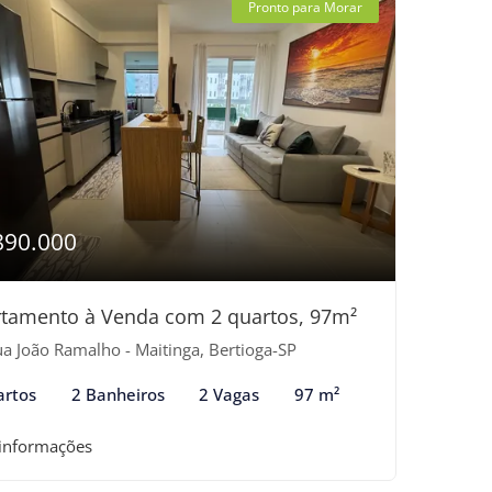
Pronto para Morar
890.000
tamento à Venda com 2 quartos, 97m²
a João Ramalho - Maitinga, Bertioga-SP
artos
2 Banheiros
2 Vagas
97 m²
 informações