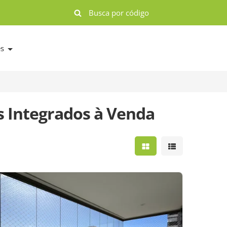
es
 Integrados à Venda
Mostrar resultados e
Mostrar result