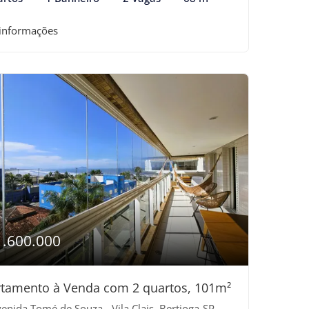
 informações
1.600.000
tamento à Venda com 2 quartos, 101m²
enida Tomé de Souza - Vila Clais, Bertioga-SP