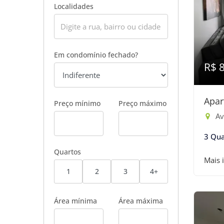
Localidades
Em condomínio fechado?
R$ 
Apar
Preço mínimo
Preço máximo
Av
3 Qua
Quartos
Mais 
1
2
3
4+
Área mínima
Área máxima