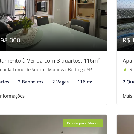
898.000
R$ 
tamento à Venda com 3 quartos, 116m²
Apar
enida Tomé de Souza - Maitinga, Bertioga-SP
Ru
rtos
2 Banheiros
2 Vagas
116 m²
2 Qu
informações
Mais
Pronto para Morar