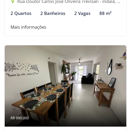
Rua Doutor Carlos José Oliveira Trevisan - Indaiá, Bertioga-SP
2 Quartos
2 Banheiros
2 Vagas
88 m²
Mais informações
R$ 990.000