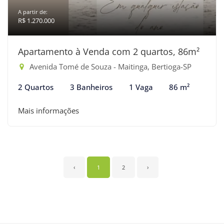
A partir de:
R$ 1.270.000
Apartamento à Venda com 2 quartos, 86m²
Avenida Tomé de Souza - Maitinga, Bertioga-SP
2 Quartos
3 Banheiros
1 Vaga
86 m²
Mais informações
‹
1
2
›