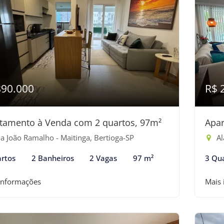
890.000
R$ 
tamento à Venda com 2 quartos, 97m²
Apar
a João Ramalho - Maitinga, Bertioga-SP
Ala
rtos
2 Banheiros
2 Vagas
97 m²
3 Qu
informações
Mais