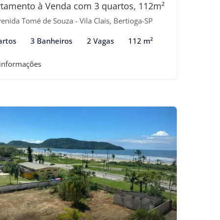
tamento à Venda com 3 quartos, 112m²
enida Tomé de Souza - Vila Clais, Bertioga-SP
artos
3 Banheiros
2 Vagas
112 m²
 informações