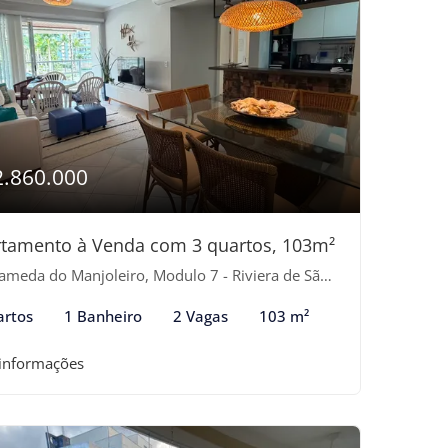
2.860.000
tamento à Venda com 3 quartos, 103m²
meda do Manjoleiro, Modulo 7 - Riviera de São Lourenço, Bertioga-SP
artos
1 Banheiro
2 Vagas
103 m²
 informações