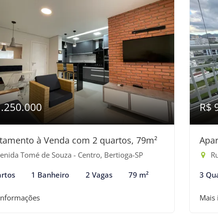
1.250.000
R$ 
tamento à Venda com 2 quartos, 79m²
Apar
enida Tomé de Souza - Centro, Bertioga-SP
Ru
rtos
1 Banheiro
2 Vagas
79 m²
3 Qu
informações
Mais