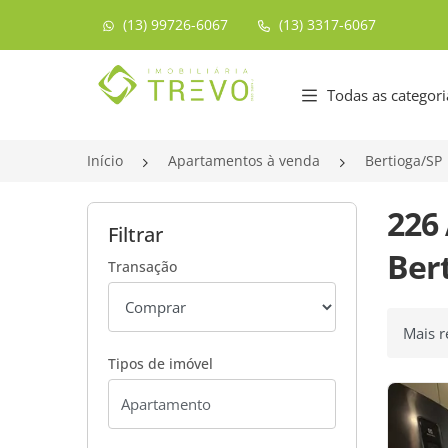
(13) 99726-6067
(13) 3317-6067
Página inicial
Todas as categori
Início
Apartamentos à venda
Bertioga/SP
226
Filtrar
Bert
Transação
Ordenar
Tipos de imóvel