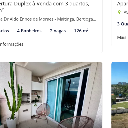
rtura Duplex à Venda com 3 quartos,
Apar
m²
Av
 Dr Aldo Ennos de Moraes - Maitinga, Bertioga-SP
3 Qu
rtos
4 Banheiros
2 Vagas
126 m²
Mais
informações