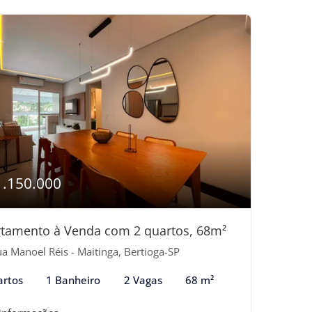
1.150.000
tamento à Venda com 2 quartos, 68m²
a Manoel Réis - Maitinga, Bertioga-SP
artos
1 Banheiro
2 Vagas
68 m²