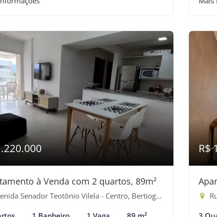
informações
Mais
1.220.000
R$ 
tamento à Venda com 2 quartos, 89m²
Apar
nida Senador Teotônio Vilela - Centro, Bertioga-SP
Ru
rtos
1 Banheiro
1 Vaga
89 m²
3 Qu