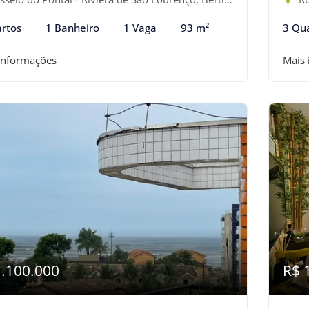
rtos
1 Banheiro
1 Vaga
93 m²
3 Qu
informações
Mais
1.100.000
R$ 