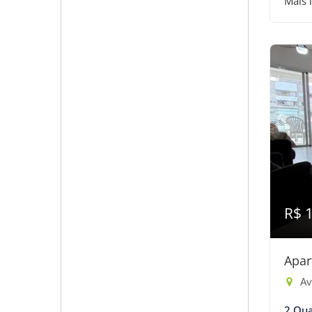
Mais 
R$ 
Apar
Ave
2 Qua