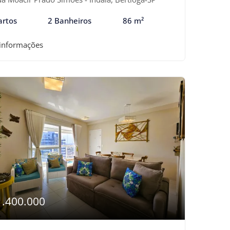
artos
2 Banheiros
86 m²
 informações
1.400.000