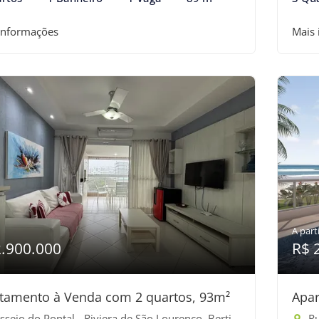
informações
Mais
A parti
2.900.000
R$ 
tamento à Venda com 2 quartos, 93m²
Apar
seio do Pontal - Riviera de São Lourenço, Bertioga-SP
Ru