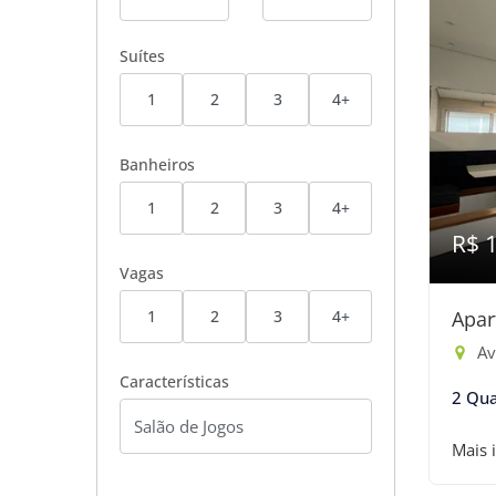
Suítes
1
2
3
4+
Banheiros
1
2
3
4+
R$ 
Vagas
1
2
3
4+
Apar
Av
Características
2 Qua
Mais 