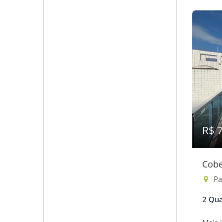
R$ 
Cobe
Pas
2 Qua