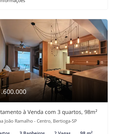
 informações
1.600.000
tamento à Venda com 3 quartos, 98m²
a João Ramalho - Centro, Bertioga-SP
artos
3 Banheiros
2 Vagas
98 m²