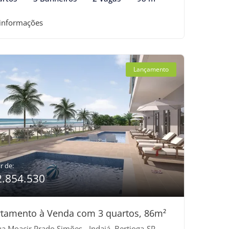
 informações
Lançamento
r de:
2.854.530
tamento à Venda com 3 quartos, 86m²
a Moacir Prado Simões - Indaiá, Bertioga-SP