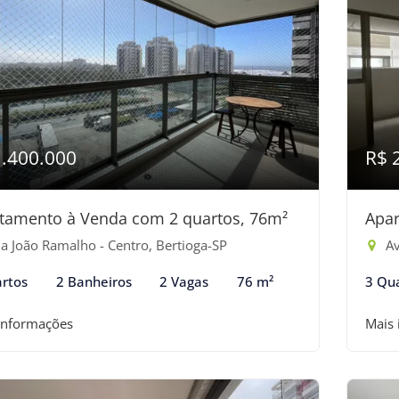
1.400.000
R$ 
tamento à Venda com 2 quartos, 76m²
Apar
a João Ramalho - Centro, Bertioga-SP
Av
rtos
2 Banheiros
2 Vagas
76 m²
3 Qu
informações
Mais