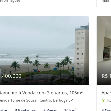
informações
Mais
1.400.000
R$ 
tamento à Venda com 3 quartos, 105m²
Apar
enida Tomé de Souza - Centro, Bertioga-SP
Ru
rtos
3 Banheiros
2 Vagas
105 m²
3 Qu