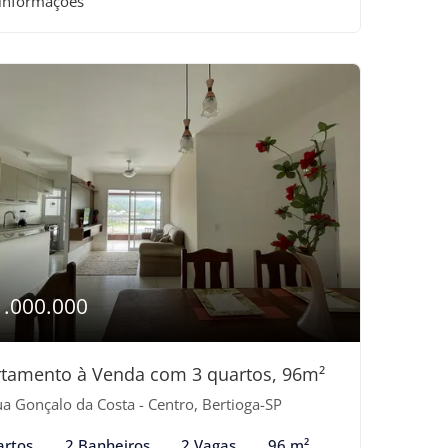
 informações
1.000.000
tamento à Venda com 3 quartos, 96m²
a Gonçalo da Costa - Centro, Bertioga-SP
artos
2 Banheiros
2 Vagas
96 m²