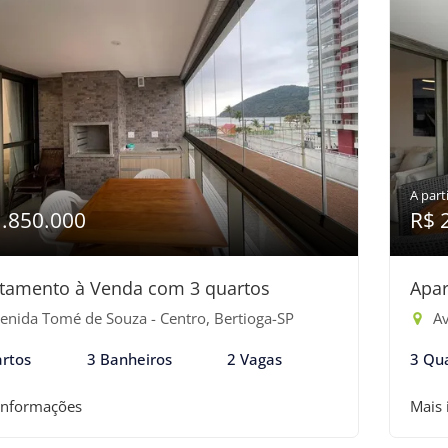
A parti
1.850.000
R$ 
tamento à Venda com 3 quartos
Apar
enida Tomé de Souza - Centro, Bertioga-SP
Av
rtos
3 Banheiros
2 Vagas
3 Qu
informações
Mais