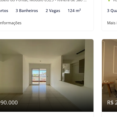
rtos
3 Banheiros
2 Vagas
124 m²
3 Qu
informações
Mais
990.000
R$ 