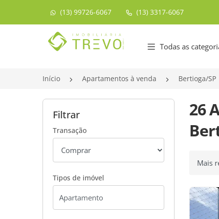
(13) 99726-6067
(13) 3317-6067
Página inicial
Todas as categori
Início
Apartamentos à venda
Bertioga/SP
26 
Filtrar
Bert
Transação
Ordenar
Tipos de imóvel