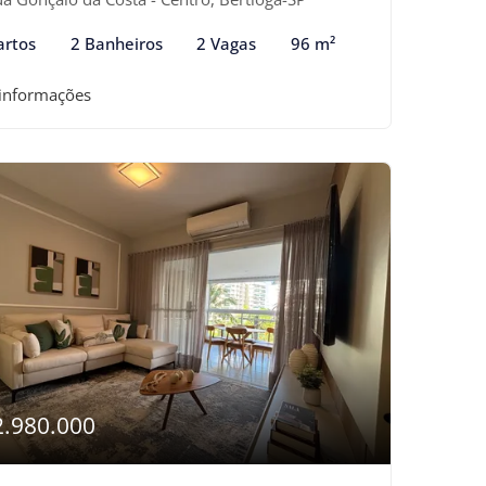
artos
2 Banheiros
2 Vagas
96 m²
 informações
2.980.000