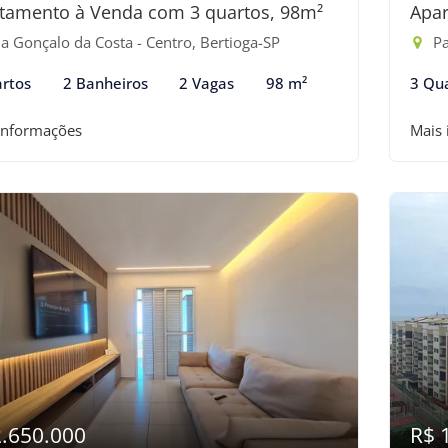
tamento à Venda com 3 quartos, 98m²
Apar
a Gonçalo da Costa - Centro, Bertioga-SP
Pas
rtos
2 Banheiros
2 Vagas
98 m²
3 Qu
informações
Mais
2.650.000
R$ 