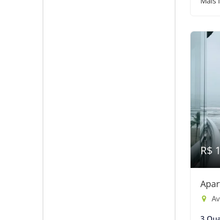
Mais 
R$ 
Apar
Av
3 Qua