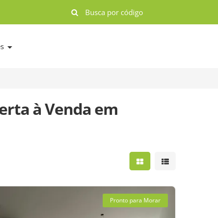
es
erta à Venda em
Mostrar resultados e
Mostrar result
Pronto para Morar