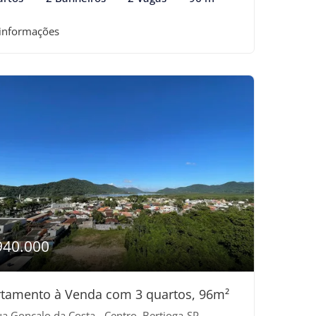
 informações
940.000
tamento à Venda com 3 quartos, 96m²
a Gonçalo da Costa - Centro, Bertioga-SP