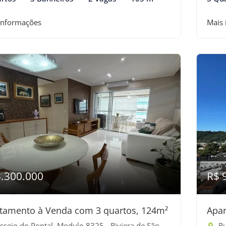
informações
Mais
3.300.000
R$ 
tamento à Venda com 3 quartos, 124m²
Apar
eio do Pontal, Modulo 8325 - Riviera de São Lourenço, Bertioga-SP
Ru