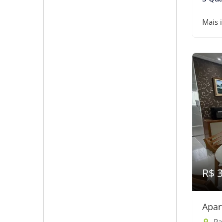
Mais 
R$ 
Apar
Pass