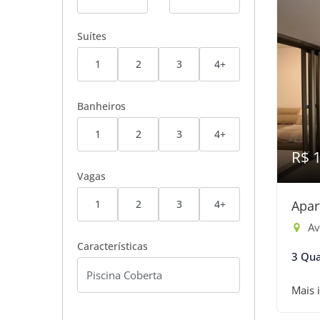
Suítes
1
2
3
4+
Banheiros
1
2
3
4+
R$ 
Vagas
1
2
3
4+
Apar
Av
Características
3 Qua
Mais 