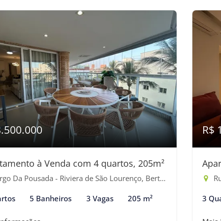
8.500.000
R$ 
tamento à Venda com 4 quartos, 205m²
Apar
go Da Pousada - Riviera de São Lourenço, Bertioga-SP
Ru
rtos
5 Banheiros
3 Vagas
205 m²
3 Qu