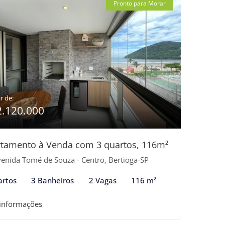
Pronto para Morar
r de:
2.120.000
tamento à Venda com 3 quartos, 116m²
enida Tomé de Souza - Centro, Bertioga-SP
artos
3 Banheiros
2 Vagas
116 m²
 informações