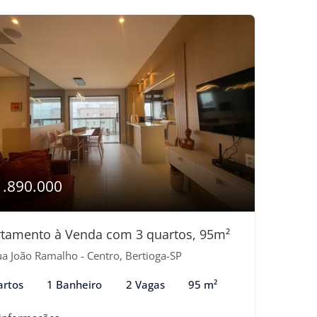
1.890.000
tamento à Venda com 3 quartos, 95m²
a João Ramalho - Centro, Bertioga-SP
artos
1 Banheiro
2 Vagas
95 m²