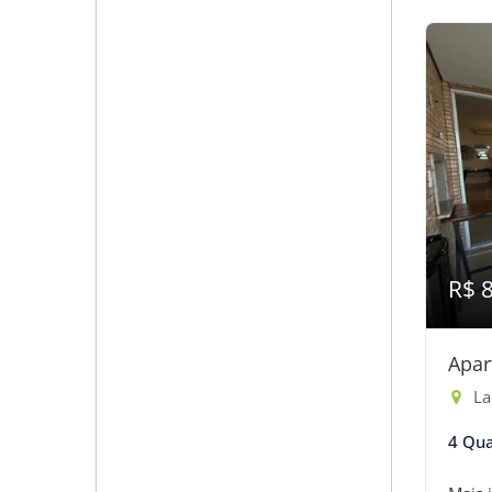
R$ 
Apar
Lar
4 Qua