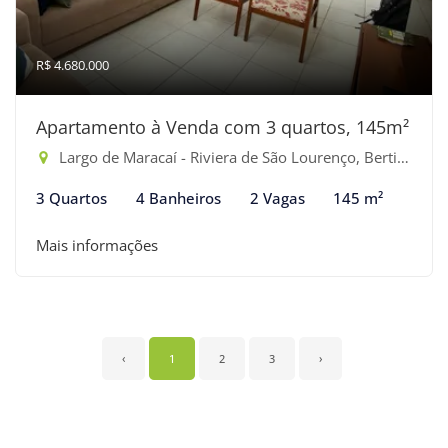
R$ 4.680.000
Apartamento à Venda com 3 quartos, 145m²
Largo de Maracaí - Riviera de São Lourenço, Bertioga-SP
3 Quartos
4 Banheiros
2 Vagas
145 m²
Mais informações
‹
1
2
3
›