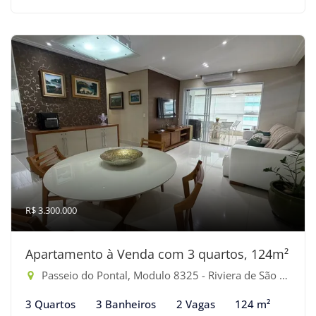
R$ 3.300.000
Apartamento à Venda com 3 quartos, 124m²
Passeio do Pontal, Modulo 8325 - Riviera de São Lourenço, Bertioga-SP
3 Quartos
3 Banheiros
2 Vagas
124 m²