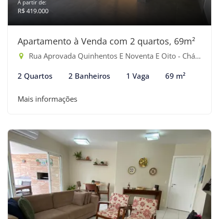
A partir de:
R$ 419.000
Apartamento à Venda com 2 quartos, 69m²
Rua Aprovada Quinhentos E Noventa E Oito - Chácaras, Bertioga-SP
2 Quartos
2 Banheiros
1 Vaga
69 m²
Mais informações