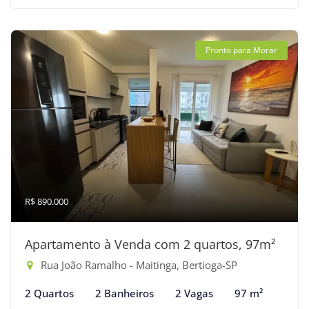
Pronto para Morar
R$ 890.000
Apartamento à Venda com 2 quartos, 97m²
Rua João Ramalho - Maitinga, Bertioga-SP
2 Quartos
2 Banheiros
2 Vagas
97 m²