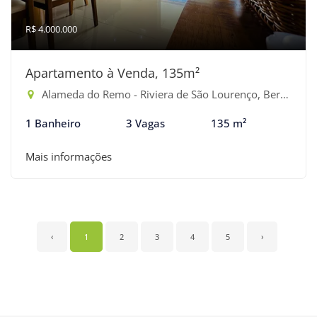
R$ 4.000.000
Apartamento à Venda, 135m²
Alameda do Remo - Riviera de São Lourenço, Bertioga-SP
1 Banheiro
3 Vagas
135 m²
Mais informações
‹
1
2
3
4
5
›