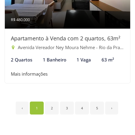
R$ 480.000
Apartamento à Venda com 2 quartos, 63m²
Avenida Vereador Ney Moura Nehme - Rio da Praia, Bertioga-SP
2 Quartos
1 Banheiro
1 Vaga
63 m²
Mais informações
‹
1
2
3
4
5
›