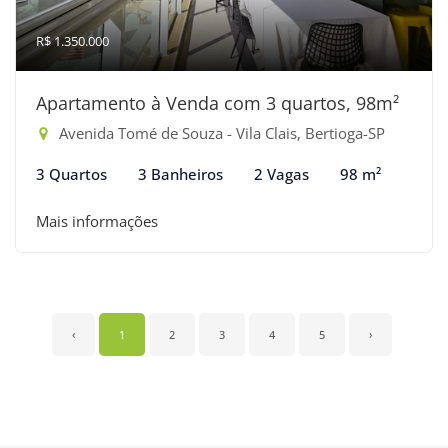
R$ 1.350.000
Apartamento à Venda com 3 quartos, 98m²
Avenida Tomé de Souza - Vila Clais, Bertioga-SP
3 Quartos
3 Banheiros
2 Vagas
98 m²
Mais informações
‹
1
2
3
4
5
›