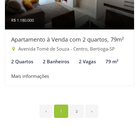
R$ 1.180.000
Apartamento à Venda com 2 quartos, 79m²
Avenida Tomé de Souza - Centro, Bertioga-SP
2 Quartos
2 Banheiros
2 Vagas
79 m²
Mais informações
‹
1
2
›