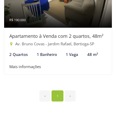
R$ 190.000
Apartamento à Venda com 2 quartos, 48m²
Av. Bruno Covas - Jardim Rafael, Bertioga-SP
2 Quartos
1 Banheiro
1 Vaga
48 m²
Mais informações
‹
1
›